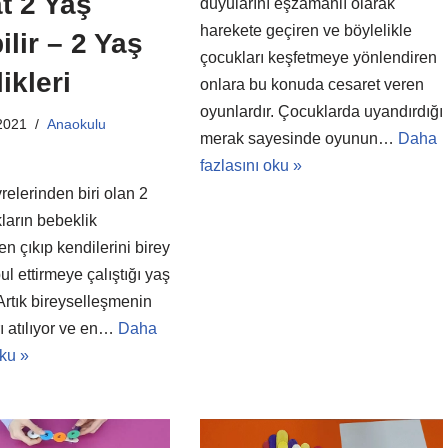
t 2 Yaş
duyularını eşzamanlı olarak
harekete geçiren ve böylelikle
ilir – 2 Yaş
çocukları keşfetmeye yönlendiren
ikleri
onlara bu konuda cesaret veren
oyunlardır. Çocuklarda uyandırdığı
2021
Anaokulu
merak sayesinde oyunun…
Daha
fazlasını oku »
relerinden biri olan 2
ların bebeklik
 çıkıp kendilerini birey
ul ettirmeye çalıştığı yaş
 Artık bireyselleşmenin
rı atılıyor ve en…
Daha
oku »