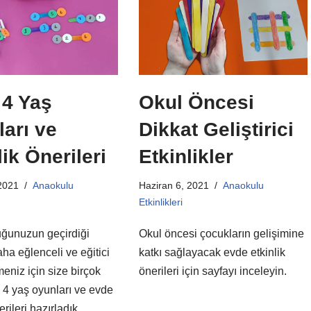
 4 Yaş
Okul Öncesi
arı ve
Dikkat Geliştirici
lik Önerileri
Etkinlikler
2021
Anaokulu
Haziran 6, 2021
Anaokulu
Etkinlikleri
ğunuzun geçirdiği
Okul öncesi çocukların gelişimine
aha eğlenceli ve eğitici
katkı sağlayacak evde etkinlik
meniz için size birçok
önerileri için sayfayı inceleyin.
e 4 yaş oyunları ve evde
erileri hazırladık.