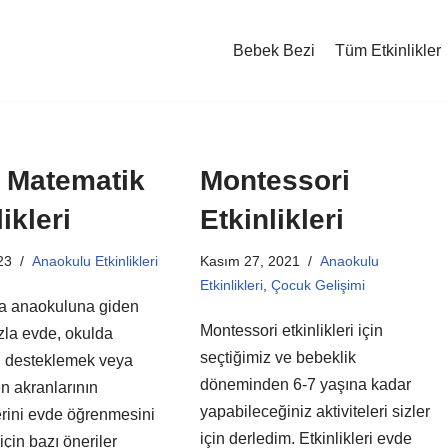
Bebek Bezi
Tüm Etkinlikler
 Matematik
Montessori
ikleri
Etkinlikleri
23
Anaokulu Etkinlikleri
Kasım 27, 2021
Anaokulu
Etkinlikleri
,
Çocuk Gelişimi
a anaokuluna giden
Montessori etkinlikleri için
la evde, okulda
seçtiğimiz ve bebeklik
rı desteklemek veya
döneminden 6-7 yaşına kadar
n akranlarının
yapabileceğiniz aktiviteleri sizler
erini evde öğrenmesini
için derledim. Etkinlikleri evde
çin bazı öneriler