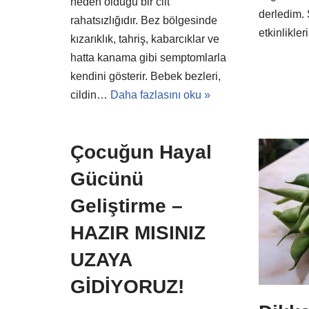
neden olduğu bir cilt
derledim.
rahatsızlığıdır. Bez bölgesinde
etkinlikle
kızarıklık, tahriş, kabarcıklar ve
hatta kanama gibi semptomlarla
kendini gösterir. Bebek bezleri,
cildin…
Daha fazlasını oku »
Çocuğun Hayal
Gücünü
Geliştirme –
HAZIR MISINIZ
UZAYA
GİDİYORUZ!