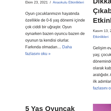
Dikka
Ekim 23, 2021
Anaokulu Etkinlikleri
Çıkab
Oyun çocuklarımızın hayatında
Etkinl
özellikle de 0-6 yaş dönemi içinde
çok ciddi bir uğraştır. Oyun
Kasım 13, 
oynarken bazen oyuncu bazen de
Etkinlikleri
oyunun ta kendisi olurlar.
Farkında olmadan…
Daha
Gelişim ev
fazlasını oku »
yaş; çocuk
döneminden
olarak kab
aralığıdır.
ilk adımla
fazlasını 
5 Yaş Oyuncak