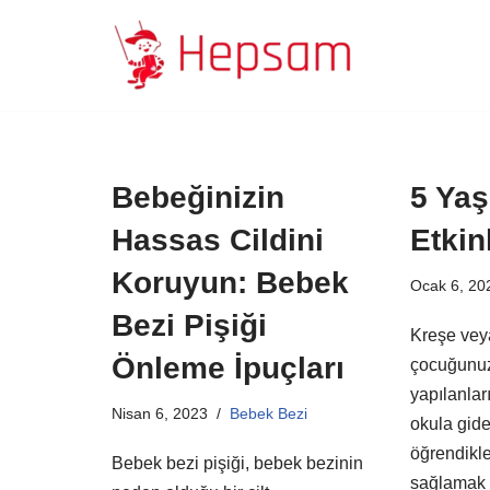
İçeriğe
geç
Bebeğinizin
5 Yaş
Hassas Cildini
Etkinl
Koruyun: Bebek
Ocak 6, 20
Bezi Pişiği
Kreşe vey
Önleme İpuçları
çocuğunuz
yapılanla
Nisan 6, 2023
Bebek Bezi
okula gide
öğrendikl
Bebek bezi pişiği, bebek bezinin
sağlamak i