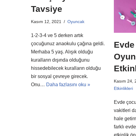
Tavsiye
Kasım 12, 2021
Oyuncak
1-2-3-4 ve 5 derken artık
Evde
çocuğunuz anaokulu çağına geldi.
Merhaba 5 yaş. Alışık olduğu
Oyunl
kuralların dışında olduğunu
Etkin
hissedebilecek kuralların olduğu
bir sosyal çevreye girecek.
Kasım 24, 
Onu…
Daha fazlasını oku »
Etkinlikleri
Evde çocu
vakitleri d
hale getir
farklı evd
etkinlik ön