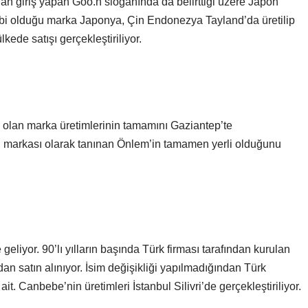
an giriş yapan Goo.n sloganında da belirttiği üzere Japon
ibi olduğu marka Japonya, Çin Endonezya Tayland’da üretilip
ede satışı gerçekleştiriliyor.
e olan marka üretimlerinin tamamını Gaziantep’te
i markası olarak tanınan Önlem’in tamamen yerli olduğunu
iyor. 90’lı yılların başında Türk firması tarafından kurulan
an satın alınıyor. İsim değişikliği yapılmadığından Türk
t. Canbebe’nin üretimleri İstanbul Silivri’de gerçekleştiriliyor.